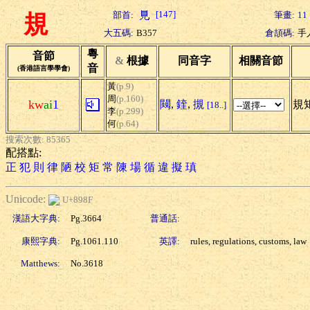
[147]
部首:
筆畫:
11
規
大五碼:
B357
倉頡碼:
手
粵
音節
&
根據
同音字
相關音節
音
(香港語言學學會)
黃
(p.9)
周
(p.160)
kw
ai
1
闚
,
鍷
,
摫
規矩
[18..]
李
(p.299)
何
(p.64)
搜索次數: 85365
配搭點:
正
犯
則
律
陋
校
矩
常
陳
場
循
違
擬
瑱
Unicode:
U+898F
漢語大字典:
Pg.3664
普通話:
康熙字典:
Pg.1061.110
英譯:
rules, regulations, customs, law
Matthews:
No.3618