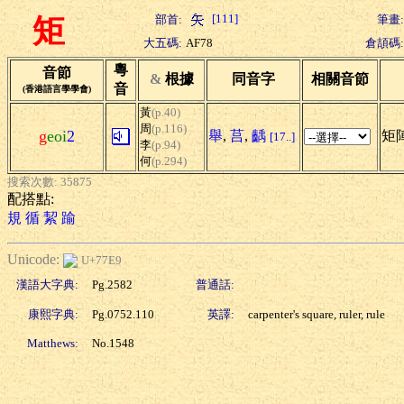
[111]
部首:
筆畫:
矩
大五碼:
AF78
倉頡碼:
粵
音節
&
根據
同音字
相關音節
音
(香港語言學學會)
黃
(p.40)
周
(p.116)
g
eoi
2
舉
,
莒
,
齲
矩陣
[17..]
李
(p.94)
何
(p.294)
搜索次數: 35875
配搭點:
規
循
絜
踰
Unicode:
U+77E9
漢語大字典:
Pg.2582
普通話:
康熙字典:
Pg.0752.110
英譯:
carpenter's square, ruler, rule
Matthews:
No.1548