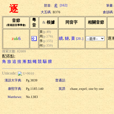
[162]
部首:
筆畫:
逐
大五碼:
B376
倉頡碼:
粵
音節
&
根據
同音字
相關音節
音
(香港語言學學會)
黃
(p.49)
周
(p.176)
z
uk
6
續
,
鱁
,
藚
逐漸
[20..]
李
(p.155)
何
(p.359)
搜索次數: 82009
配搭點:
角
放
追
捨
漸
黜
蠅
競
驅
膻
Unicode:
U+9010
漢語大字典:
Pg.3839
普通話:
康熙字典:
Pg.1185.140
英譯:
chase, expel; one by one
Matthews:
No.1383