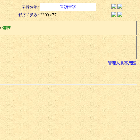
字音分類:
單讀音字
頻序 / 頻次:
3309 / 77
 /
備註
(
管理人員專用區
)