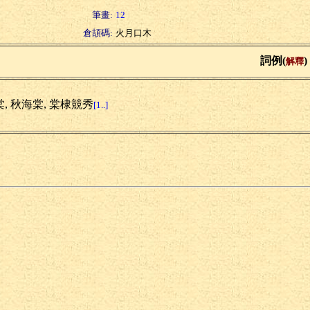
筆畫:
12
倉頡碼:
火月口木
詞例(
)
解釋
, 秋海棠, 棠棣競秀
[1..]