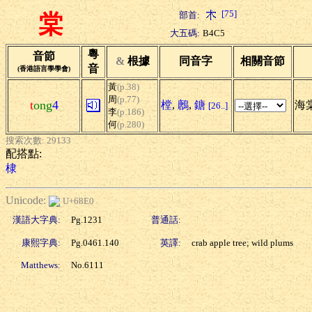
[75]
部首:
棠
大五碼:
B4C5
粵
音節
&
根據
同音字
相關音節
音
(香港語言學學會)
黃
(p.38)
周
(p.77)
t
ong
4
樘
,
鶶
,
鎕
海棠
[26..]
李
(p.186)
何
(p.280)
搜索次數: 29133
配搭點:
棣
Unicode:
U+68E0
漢語大字典:
Pg.1231
普通話:
康熙字典:
Pg.0461.140
英譯:
crab apple tree; wild plums
Matthews:
No.6111