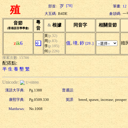
[78]
部首:
筆畫:
12
殖
大五碼:
B4DE
倉頡碼:
一
粵
音節
&
根據
同音字
相關音節
音
(香港語言學學會)
黃
(p.32)
周
(p.83)
z
ik
6
值
,
塉
,
釸
殖民
[29..]
李
(p.195)
何
(p.226)
搜索次數: 15766
配搭點:
半
生
養
墾
繁
Unicode:
U+6B96
漢語大字典:
Pg.1388
普通話:
康熙字典:
Pg.0509.330
英譯:
breed, spawn; increase; prosper
Matthews:
No.1008