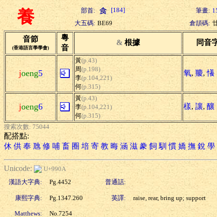
[184]
部首:
筆畫:
1
養
大五碼:
BE69
倉頡碼:
粵
音節
&
根據
同音
音
(香港語言學學會)
黃
(p.43)
周
(p.198)
j
oeng
5
氧
,
羻
,
懩
李
(p.104,221)
何
(p.315)
黃
(p.43)
j
oeng
6
樣
,
讓
,
釀
李
(p.104,221)
何
(p.315)
搜索次數: 75044
配搭點:
休
供
奉
虺
修
哺
畜
圈
培
寄
教
晦
涵
滋
豢
飼
馴
慣
嬌
撫
銳
學
Unicode:
U+990A
漢語大字典:
Pg.4452
普通話:
康熙字典:
Pg.1347.260
英譯:
raise, rear, bring up; support
Matthews:
No.7254