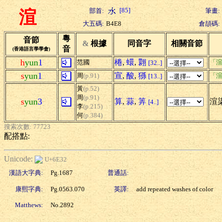
[85]
部首:
筆畫:
渲
大五碼:
B4E8
倉頡碼:
粵
音節
&
根據
同音字
相關音節
音
(香港語言學學會)
h
yun
1
棬
,
蠉
,
翾
范國
「渲
[32..]
s
yun
1
宣
,
酸
,
猻
周
(p.91)
「渲
[13..]
黃
(p.52)
周
(p.91)
s
yun
3
算
,
蒜
,
筭
渲染
[4..]
李
(p.215)
何
(p.384)
搜索次數: 77723
配搭點:
Unicode:
U+6E32
漢語大字典:
Pg.1687
普通話:
康熙字典:
Pg.0563.070
英譯:
add repeated washes of color
Matthews:
No.2892