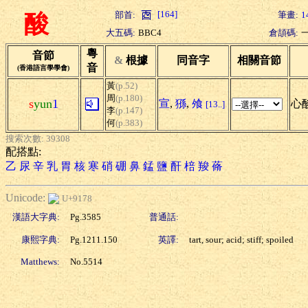
[164]
部首:
筆畫:
1
酸
大五碼:
BBC4
倉頡碼:
粵
音節
&
根據
同音字
相關音節
音
(香港語言學學會)
黃
(p.52)
周
(p.180)
s
yun
1
宣
,
猻
,
飧
心酸
[13..]
李
(p.147)
何
(p.383)
搜索次數: 39308
配搭點:
乙
尿
辛
乳
胃
核
寒
硝
硼
鼻
錳
鹽
酐
棓
羧
蓨
Unicode:
U+9178
漢語大字典:
Pg.3585
普通話:
康熙字典:
Pg.1211.150
英譯:
tart, sour; acid; stiff; spoiled
Matthews:
No.5514