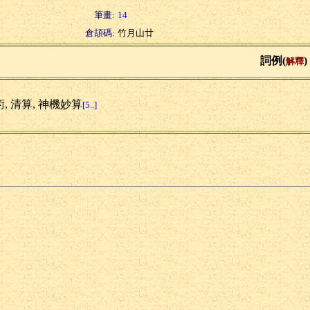
筆畫:
14
倉頡碼:
竹月山廿
詞例(
)
解釋
, 清算, 神機妙算
[5..]