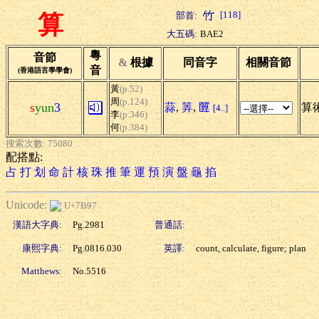
[118]
部首:
算
大五碼:
BAE2
粵
音節
&
根據
同音字
相關音節
音
(香港語言學學會)
黃
(p.52)
周
(p.124)
s
yun
3
蒜
,
筭
,
匴
算術
[4..]
李
(p.346)
何
(p.384)
搜索次數: 75080
配搭點:
占
打
划
命
計
核
珠
推
筆
運
預
演
盤
龜
掐
Unicode:
U+7B97
漢語大字典:
Pg.2981
普通話:
康熙字典:
Pg.0816.030
英譯:
count, calculate, figure; plan
Matthews:
No.5516