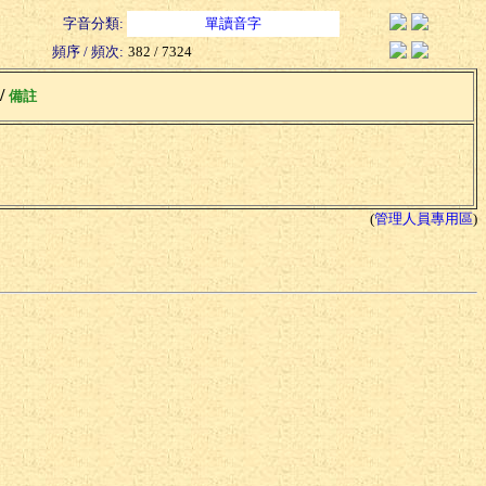
字音分類:
單讀音字
頻序 / 頻次:
382 / 7324
 /
備註
(
管理人員專用區
)