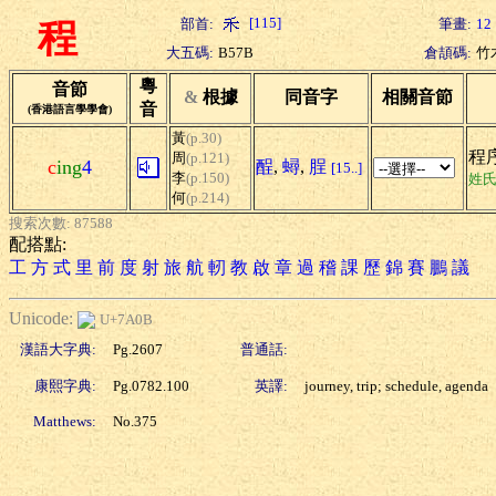
[115]
部首:
筆畫:
12
程
大五碼:
B57B
倉頡碼:
竹
粵
音節
&
根據
同音字
相關音節
音
(香港語言學學會)
黃
(p.30)
程序
周
(p.121)
c
ing
4
酲
,
蟳
,
脭
[15..]
李
(p.150)
姓
何
(p.214)
搜索次數: 87588
配搭點:
工
方
式
里
前
度
射
旅
航
軔
教
啟
章
過
稽
課
歷
錦
賽
鵬
議
Unicode:
U+7A0B
漢語大字典:
Pg.2607
普通話:
康熙字典:
Pg.0782.100
英譯:
journey, trip; schedule, agenda
Matthews:
No.375