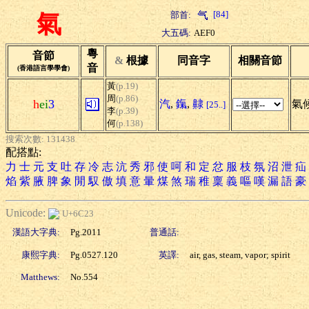
[84]
部首:
氣
大五碼:
AEF0
粵
音節
&
根據
同音字
相關音節
音
(香港語言學學會)
黃
(p.19)
周
(p.86)
h
ei
3
汽
,
鎎
,
齂
氣候
[25..]
李
(p.39)
何
(p.138)
搜索次數: 131438
配搭點:
力
士
元
支
吐
存
冷
志
沆
秀
邪
使
呵
和
定
忿
服
枝
氛
沼
泄
疝
焰
紫
腋
脾
象
閒
馭
傲
填
意
暈
煤
煞
瑞
稚
稟
義
嘔
嘆
漏
語
豪
Unicode:
U+6C23
漢語大字典:
Pg.2011
普通話:
康熙字典:
Pg.0527.120
英譯:
air, gas, steam, vapor; spirit
Matthews:
No.554