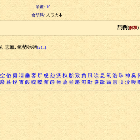
筆畫:
10
倉頡碼:
人弓火木
詞例(
)
解釋
, 志氣, 氣勢磅礡
[21..]
空
俗
勇
咽
垂
客
屏
怒
怨
派
秋
胎
致
負
風
唉
息
氧
浩
珠
神
臭
廢
暮
銳
霄
餒
魄
噯
懈
燄
瘴
蕩
頤
壓
濕
斷
嚥
蹶
霸
靈
吷
沴
唼