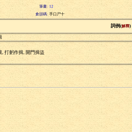
筆畫:
12
倉頡碼:
手口尸十
詞例(
)
解釋
揖
讓, 打躬作揖, 開門揖盜