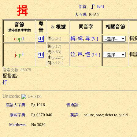
[64]
部首:
揖
大五碼:
B4A5
粵
音節
&
根據
同音字
相關音節
音
(香港語言學學會)
c
ap
1
輯
,
緝
,
咠
揖
周
(p.64)
[8..]
黃
(p.17)
周
(p.63)
j
ap
1
泣
,
邑
,
悒
揖
[14..]
李
(p.227)
何
(p.121)
搜索次數: 85075
配搭點:
打
Unicode:
U+63D6
漢語大字典:
Pg.1916
普通話:
康熙字典:
Pg.0370.040
英譯:
salute, bow; defer to, yield
Matthews:
No.3030