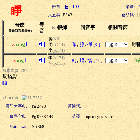
[109]
部首:
筆畫:
1
睜
大五碼:
B843
倉頡碼:
粵
音節
&
根據
同音字
相關音節
音
(香港語言學學會)
黃
(p.6)
z
aang
1
箏
,
猙
,
棦
睜
周
(p.114)
[8..]
李
(p.174)
李
(p.174)
z
ang
1
糽
,
璔
,
憎
[24..]
「睜
何
(p.115)
搜索次數: 28452
配搭點:
睖
Unicode:
U+775C
漢語大字典:
Pg.2498
普通話:
康熙字典:
Pg.0738.140
英譯:
open eyes; stare
Matthews:
No.368