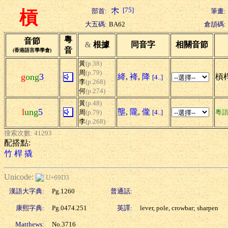
[75]
部首:
筆畫:
槓
大五碼:
BA62
倉頡碼:
粵
音節
&
根據
同音字
相關音節
音
(香港語言學學會)
黃
(p.38)
周
(p.79)
g
ong
3
絳
,
袶
,
降
槓桿
[4..]
李
(p.268)
何
(p.274)
黃
(p.48)
l
ung
5
壟
,
隴
,
儱
周
(p.79)
[4..]
粵
李
(p.268)
搜索次數: 41293
配搭點:
竹
桿
撬
Unicode:
U+69D3
漢語大字典:
Pg.1260
普通話:
康熙字典:
Pg.0474.251
英譯:
lever, pole, crowbar; sharpen
Matthews:
No.3716