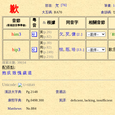
[76]
部首:
筆畫:
1
歉
大五碼:
BA70
倉頡碼:
粵
音節
&
根據
同音字
相關音節
音
(香港語言學學會)
黃
(p.26)
h
im
3
欠
,
芡
,
傔
[2..]
「歉
周
(p.82)
黃
(p.30)
周
(p.82)
h
ip
3
怯
,
厒
,
垥
歉意
[13..]
李
(p.249)
何
(p.216)
搜索次數: 39034
配搭點:
抱
疚
致
愧
歲
道
Unicode:
U+6B49
漢語大字典:
Pg.2148
普通話:
康熙字典:
Pg.0498.300
英譯:
deficient, lacking, insufficient
Matthews:
No.884