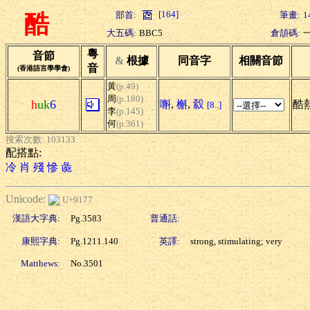
[164]
部首:
筆畫:
1
酷
大五碼:
BBC5
倉頡碼:
粵
音節
&
根據
同音字
相關音節
音
(香港語言學學會)
黃
(p.49)
周
(p.180)
h
uk
6
嘝
,
槲
,
縠
酷熱
[8..]
李
(p.145)
何
(p.361)
搜索次數: 103133
配搭點:
冷
肖
殘
慘
彘
Unicode:
U+9177
漢語大字典:
Pg.3583
普通話:
康熙字典:
Pg.1211.140
英譯:
strong, stimulating; very
Matthews:
No.3501