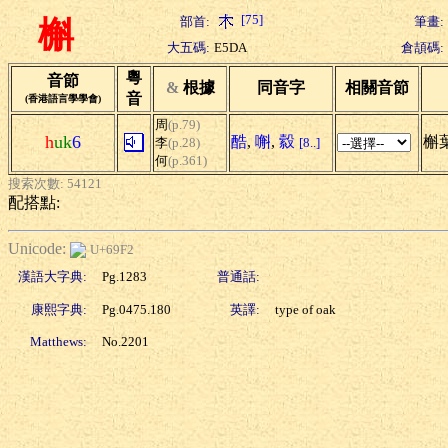
[75]
部首:
筆畫:
槲
大五碼:
E5DA
倉頡碼:
粵
音節
&
根據
同音字
相關音節
音
(香港語言學學會)
周
(p.79)
h
uk
6
酷
,
嘝
,
縠
槲葉
李
(p.28)
[8..]
何
(p.361)
搜索次數: 54121
配搭點:
Unicode:
U+69F2
漢語大字典:
Pg.1283
普通話:
康熙字典:
Pg.0475.180
英譯:
type of oak
Matthews:
No.2201