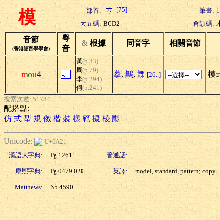
[75]
部首:
筆畫:
1
模
大五碼:
BCD2
倉頡碼:
粵
音節
&
根據
同音字
相關音節
音
(香港語言學學會)
黃
(p.33)
周
(p.79)
m
ou
4
摹
,
鷡
,
橆
模式
[26..]
李
(p.294)
何
(p.241)
搜索次數: 51784
配搭點:
仿
式
型
規
傚
楷
裝
樣
範
擬
棱
颩
Unicode:
U+6A21
漢語大字典:
Pg.1261
普通話:
康熙字典:
Pg.0479.020
英譯:
model, standard, pattern; copy
Matthews:
No.4590