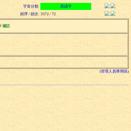
字音分類:
異讀字
頻序 / 頻次:
3372 / 72
 /
備註
(
管理人員專用區
)