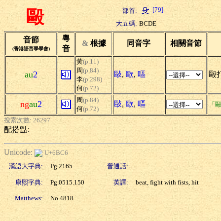
[79]
部首:
毆
大五碼:
BCDE
粵
音節
&
根據
同音字
相關音節
音
(香港語言學學會)
黃
(p.11)
周
(p.84)
au
2
敺
,
歐
,
嘔
毆打
李
(p.298)
何
(p.72)
周
(p.84)
ng
au
2
敺
,
歐
,
嘔
「毆
何
(p.72)
搜索次數: 26297
配搭點:
Unicode:
U+6BC6
漢語大字典:
Pg.2165
普通話:
康熙字典:
Pg.0515.150
英譯:
beat, fight with fists, hit
Matthews:
No.4818