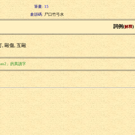
筆畫:
15
倉頡碼:
尸口竹弓水
詞例(
)
解釋
, 毆傷, 互毆
au2」的異讀字