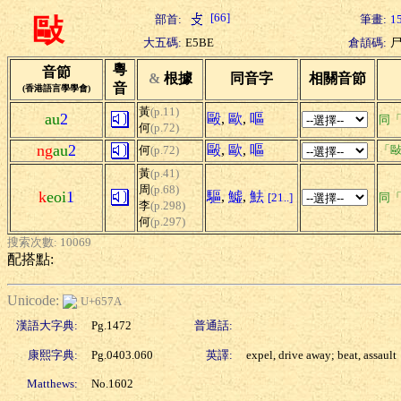
[66]
部首:
筆畫:
1
敺
大五碼:
E5BE
倉頡碼:
粵
音節
&
根據
同音字
相關音節
音
(香港語言學學會)
黃
(p.11)
au
2
毆
,
歐
,
嘔
同
何
(p.72)
ng
au
2
毆
,
歐
,
嘔
何
(p.72)
「敺
黃
(p.41)
周
(p.68)
k
eoi
1
驅
,
鱋
,
魼
[21..]
同
李
(p.298)
何
(p.297)
搜索次數: 10069
配搭點:
Unicode:
U+657A
漢語大字典:
Pg.1472
普通話:
康熙字典:
Pg.0403.060
英譯:
expel, drive away; beat, assault
Matthews:
No.1602