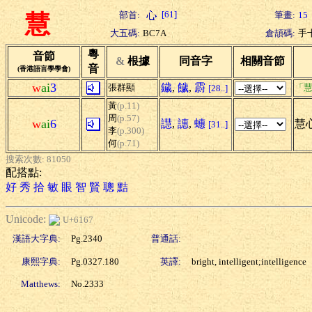
[61]
部首:
筆畫:
15
慧
大五碼:
BC7A
倉頡碼:
手
粵
音節
&
根據
同音字
相關音節
音
(香港語言學學會)
w
ai
3
鐬
,
饖
,
霨
張群顯
「慧
[28..]
黃
(p.11)
周
(p.57)
w
ai
6
譿
,
譓
,
蟪
慧心
[31..]
李
(p.300)
何
(p.71)
搜索次數: 81050
配搭點:
好
秀
拾
敏
眼
智
賢
聰
黠
Unicode:
U+6167
漢語大字典:
Pg.2340
普通話:
康熙字典:
Pg.0327.180
英譯:
bright, intelligent;intelligence
Matthews:
No.2333