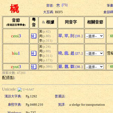
[75]
部首:
筆畫
橇
大五碼:
BEF5
倉頡碼
粵
音節
&
根據
同音字
相關音節
音
(香港語言學學會)
黃
(p.42)
c
eoi
3
翠
,
箤
,
刞
周
(p.80)
[18..]
「橇
李
(p.311)
黃
(p.24)
周
(p.80)
h
iu
1
嘵
,
虈
,
趬
雪
[27..]
李
(p.311)
何
(p.171)
z
yut
3
罬
,
蠿
,
鵽
何
(p.386)
「橇
[38..]
搜索次數: 47201
配搭點:
Unicode:
U+6A47
漢語大字典:
Pg.1292
普通話:
康熙字典:
Pg.0480.210
英譯:
a sledge for transportation
Matthews:
No.737