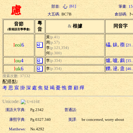
[61]
部首:
筆畫:
15
慮
大五碼:
BC7B
倉頡碼:
卜
粵
音節
&
根據
同音字
音
(香港語言學學會)
黃
(p.41)
周
(p.57)
l
eoi
6
礧
,
銇
,
禷
[21..
李
(p.121,354)
何
(p.300)
l
ou
4
爐
,
嚧
,
鸕
李
(p.354)
[35..
l
uk
6
觻
,
逯
,
盝
李
(p.354)
[46..
搜索次數: 37132
配搭點:
考
思
宸
掛
深
處
焦
疑
竭
憂
憔
齋
顧
殫
Unicode:
U+616E
漢語大字典:
Pg.2342
普通話:
康熙字典:
Pg.0327.340
英譯:
be concerned, worry about
Matthews:
No.4292