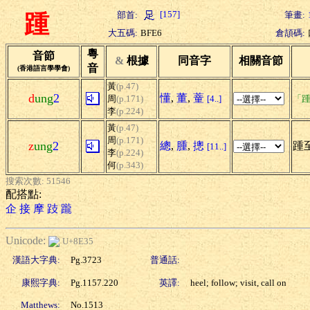
[157]
部首:
筆畫:
踵
大五碼:
BFE6
倉頡碼:
粵
音節
&
根據
同音字
相關音節
音
(香港語言學學會)
黃
(p.47)
d
ung
2
懂
,
董
,
蕫
周
(p.171)
[4..]
「踵
李
(p.224)
黃
(p.47)
周
(p.171)
z
ung
2
總
,
腫
,
摠
踵至
[11..]
李
(p.224)
何
(p.343)
搜索次數: 51546
配搭點:
企
接
摩
跂
躘
Unicode:
U+8E35
漢語大字典:
Pg.3723
普通話:
康熙字典:
Pg.1157.220
英譯:
heel; follow; visit, call on
Matthews:
No.1513