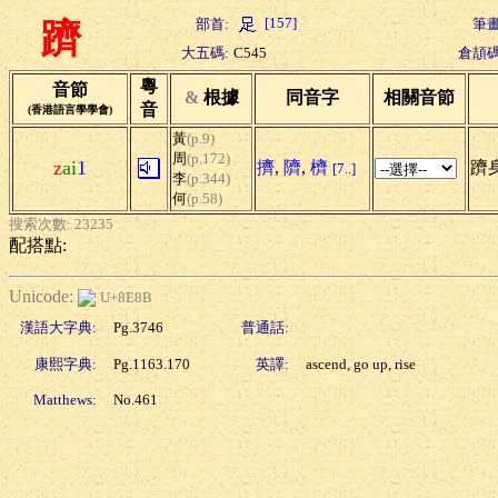
[157]
部首:
筆畫
躋
大五碼:
C545
倉頡碼
粵
音節
&
根據
同音字
相關音節
音
(香港語言學學會)
黃
(p.9)
周
(p.172)
z
ai
1
擠
,
隮
,
櫅
躋身
[7..]
李
(p.344)
何
(p.58)
搜索次數: 23235
配搭點:
Unicode:
U+8E8B
漢語大字典:
Pg.3746
普通話:
康熙字典:
Pg.1163.170
英譯:
ascend, go up, rise
Matthews:
No.461