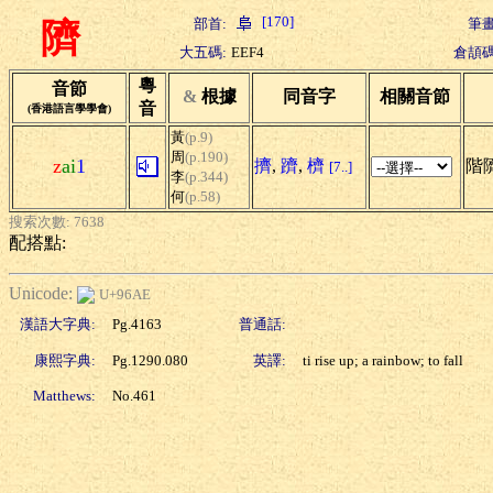
[170]
部首:
筆畫
隮
大五碼:
EEF4
倉頡碼
粵
音節
&
根據
同音字
相關音節
音
(香港語言學學會)
黃
(p.9)
周
(p.190)
z
ai
1
擠
,
躋
,
櫅
階
[7..]
李
(p.344)
何
(p.58)
搜索次數: 7638
配搭點:
Unicode:
U+96AE
漢語大字典:
Pg.4163
普通話:
康熙字典:
Pg.1290.080
英譯:
ti rise up; a rainbow; to fall
Matthews:
No.461