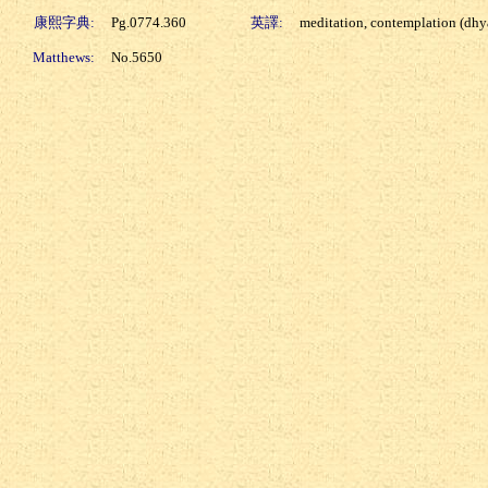
康熙字典:
Pg.0774.360
英譯:
meditation, contemplation (dhyan
Matthews:
No.5650