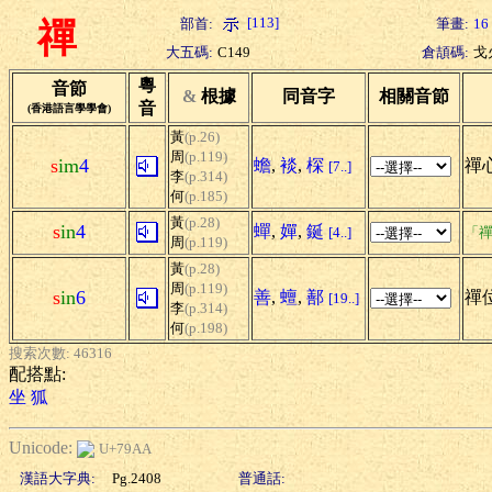
[113]
部首:
筆畫:
16
禪
大五碼:
C149
倉頡碼:
戈
粵
音節
&
根據
同音字
相關音節
音
(香港語言學學會)
黃
(p.26)
周
(p.119)
s
im
4
蟾
,
裧
,
棎
禪心
[7..]
李
(p.314)
何
(p.185)
黃
(p.28)
s
in
4
蟬
,
嬋
,
鋋
[4..]
「禪
周
(p.119)
黃
(p.28)
周
(p.119)
s
in
6
善
,
蟺
,
鄯
禪位
[19..]
李
(p.314)
何
(p.198)
搜索次數: 46316
配搭點:
坐
狐
Unicode:
U+79AA
漢語大字典:
Pg.2408
普通話: