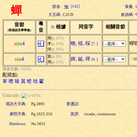
[142]
部首:
筆畫:
蟬
大五碼:
C2CD
倉頡碼:
粵
音節
&
根據
同音字
相關音節
音
(香港語言學學會)
周
(p.155)
s
im
4
蟾
,
裧
,
棎
蟬
李
(p.314)
[7..]
何
(p.185)
黃
(p.28)
s
in
4
嬋
,
鋋
,
禪
[4..]
「蟬
周
(p.155)
搜索次數: 33551
配搭點:
寒
噤
噪
翼
螳
唅
匷
Unicode:
U+87EC
漢語大字典:
Pg.2891
普通話:
康熙字典:
Pg.1025.310
英譯:
cicada; continuous
Matthews:
No.5651