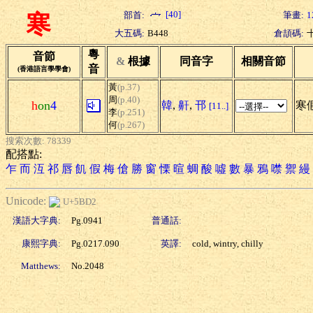
[40]
部首:
筆畫:
1
寒
大五碼:
B448
倉頡碼:
粵
音節
&
根據
同音字
相關音節
音
(香港語言學學會)
黃
(p.37)
周
(p.40)
h
on
4
韓
,
鼾
,
邗
寒假
[11..]
李
(p.251)
何
(p.267)
搜索次數: 78339
配搭點:
乍
而
沍
祁
唇
飢
假
梅
傖
勝
窗
慄
暄
蜩
酸
噓
數
暴
鴉
噤
禦
縵
Unicode:
U+5BD2
漢語大字典:
Pg.0941
普通話:
康熙字典:
Pg.0217.090
英譯:
cold, wintry, chilly
Matthews:
No.2048