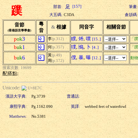
[157]
部首:
筆畫:
蹼
大五碼:
C3DA
倉頡碼:
粵
音節
&
根據
同音字
相關音節
音
(香港語言學學會)
p
ok
3
瞨
,
烞
,
噗
李
(p.312)
「蹼
[15..]
b
uk
1
獛
,
鳪
,
卜
何
(p.357)
「蹼
[4..]
黃
(p.49)
b
uk
6
僕
,
暴
,
曝
[12..]
動
周
(p.172)
搜索次數: 19699
配搭點:
Unicode:
U+8E7C
漢語大字典:
Pg.3739
普通話:
康熙字典:
Pg.1162.090
英譯:
webbed feet of waterfowl
Matthews:
No.5381