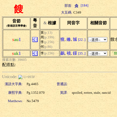
[184]
部首:
餿
大五碼:
C349
粵
音節
&
根據
同音字
相關音節
音
(香港語言學學會)
黃
(p.13)
周
(p.199)
s
au
1
獀
,
鎀
,
臹
餿水
[22..]
李
(p.256)
何
(p.86)
s
uk
1
鷫
,
襩
,
鏼
李
(p.256)
「餿
[35..]
搜索次數: 39605
配搭點:
Unicode:
U+993F
漢語大字典:
Pg.4465
普通話:
康熙字典:
Pg.1352.070
英譯:
spoiled, rotten, stale, rancid
Matthews:
No.5479