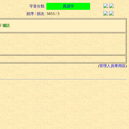
字音分類:
異讀字
頻序 / 頻次:
5853 / 5
 /
備註
(
管理人員專用區
)