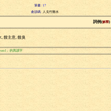
筆畫:
17
倉頡碼:
人戈竹難水
詞例(
)
解釋
, 餿主意, 餿臭
sau1」的異讀字