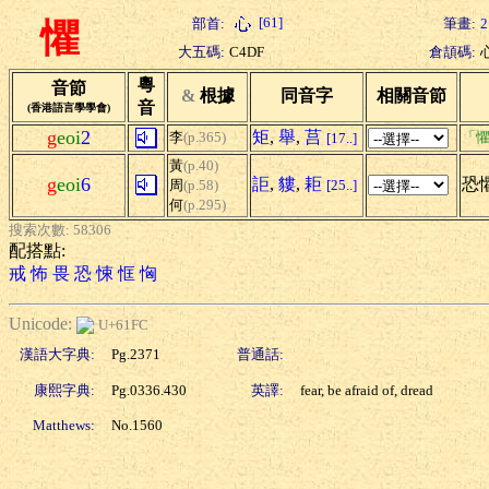
[61]
部首:
筆畫:
2
懼
大五碼:
C4DF
倉頡碼:
粵
音節
&
根據
同音字
相關音節
音
(香港語言學學會)
g
eoi
2
矩
,
舉
,
莒
李
(p.365)
「懼
[17..]
黃
(p.40)
g
eoi
6
詎
,
貗
,
耟
恐懼
周
(p.58)
[25..]
何
(p.295)
搜索次數: 58306
配搭點:
戒
怖
畏
恐
悚
恇
恟
Unicode:
U+61FC
漢語大字典:
Pg.2371
普通話:
康熙字典:
Pg.0336.430
英譯:
fear, be afraid of, dread
Matthews:
No.1560