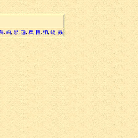
踽
,
竘
,
鄅
,
籧
,
瞿
,
懼
,
翑
,
蝺
,
螶