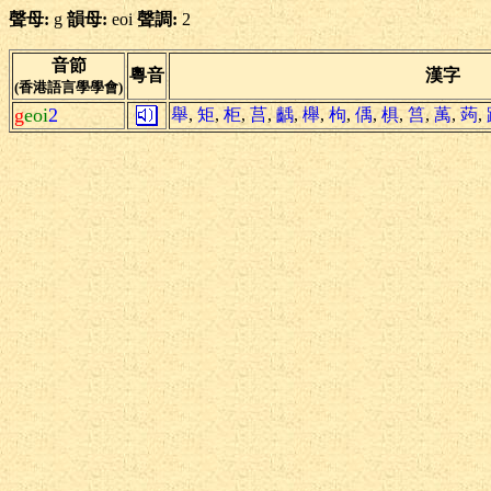
聲母:
g
韻母:
eoi
聲調:
2
音節
粵音
漢字
(香港語言學學會)
g
eoi
2
舉
,
矩
,
柜
,
莒
,
齲
,
櫸
,
枸
,
偊
,
椇
,
筥
,
萭
,
蒟
,