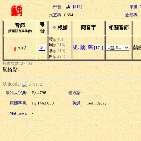
[211]
部首:
筆畫:
齲
大五碼:
C654
倉頡碼:
粵
音節
&
根據
同音字
相關音節
音
(香港語言學學會)
黃
(p.40)
周
(p.216)
g
eoi
2
矩
,
踽
,
蒟
齲
[17..]
李
(p.219)
何
(p.294)
搜索次數: 27495
配搭點:
Unicode:
U+9F72
漢語大字典:
Pg.4798
普通話:
康熙字典:
Pg.1463.050
英譯:
tooth decay
Matthews:
-