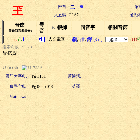
[96]
部首:
筆
玊
大五碼:
C9A7
倉頡
粵
音節
&
根據
同音字
相關音節
音
(香港語言學學會)
s
uk
1
鷫
,
襩
,
鏼
人文電算
(1)
[35..]
搜索次數: 21378
配搭點:
Unicode:
U+738A
漢語大字典:
Pg.1101
普通話:
康熙字典:
Pg.0655.010
英譯:
Matthews:
-