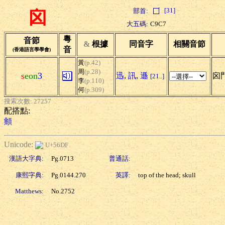
[31]
部首:
囟
大五碼:
C9C7
粵
音節
&
根據
同音字
相關音節
音
(香港語言學學會)
黃
(p.42)
周
(p.28)
s
eon
3
迅
,
訊
,
遜
囟門
[21..]
李
(p.110)
何
(p.309)
搜索次數: 27257
配搭點:
頫
Unicode:
U+56DF
漢語大字典:
Pg.0713
普通話:
康熙字典:
Pg.0144.270
英譯:
top of the head; skull
Matthews:
No.2752