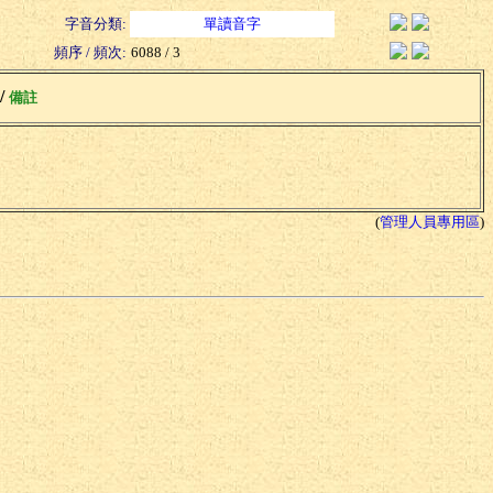
字音分類:
單讀音字
頻序 / 頻次:
6088 / 3
 /
備註
(
管理人員專用區
)