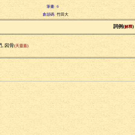
筆畫:
6
倉頡碼:
竹田大
詞例(
)
解釋
, 囟骨
(天靈蓋)