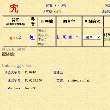
[40]
部首:
筆畫
宄
大五碼:
C973
倉頡碼
粵
音節
&
根據
同音字
相關音節
音
(香港語言學學會)
黃
(p.9)
奸
周
(p.40)
gw
ai
2
軌
,
蛫
,
觤
[17..]
李
(p.5)
泛
何
(p.61)
搜索次數: 16850
配搭點:
Unicode:
U+5B84
漢語大字典:
Pg.0910
普通話:
康熙字典:
Pg.0209.150
英譯:
a traitor; a villain
Matthews:
No.3630