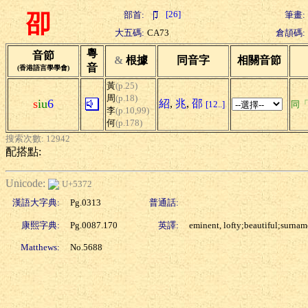
[26]
部首:
筆畫:
卲
大五碼:
CA73
倉頡碼:
粵
音節
&
根據
同音字
相關音節
音
(香港語言學學會)
黃
(p.25)
周
(p.18)
s
iu
6
紹
,
兆
,
邵
[12..]
同
李
(p.10,99)
何
(p.178)
搜索次數: 12942
配搭點:
Unicode:
U+5372
漢語大字典:
Pg.0313
普通話:
康熙字典:
Pg.0087.170
英譯:
eminent, lofty;beautiful;surnam
Matthews:
No.5688