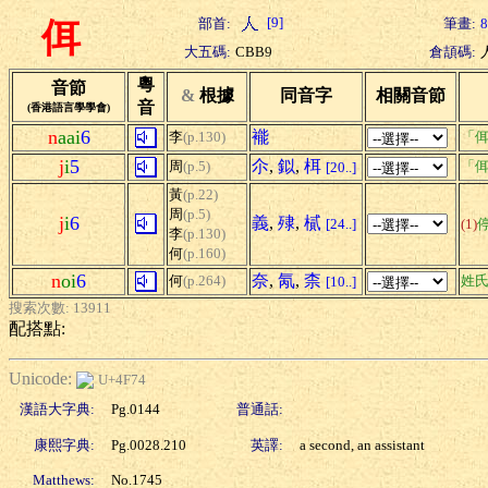
[9]
部首:
筆畫:
8
佴
大五碼:
CBB9
倉頡碼:
粵
音節
&
根據
同音字
相關音節
音
(香港語言學學會)
n
aai
6
褦
李
(p.130)
「佴
j
i
5
尒
,
鉯
,
栮
周
(p.5)
「佴
[20..]
黃
(p.22)
周
(p.5)
j
i
6
義
,
殔
,
樲
[24..]
(1)
李
(p.130)
何
(p.160)
n
oi
6
奈
,
氝
,
柰
何
(p.264)
姓
[10..]
搜索次數: 13911
配搭點:
Unicode:
U+4F74
漢語大字典:
Pg.0144
普通話:
康熙字典:
Pg.0028.210
英譯:
a second, an assistant
Matthews:
No.1745