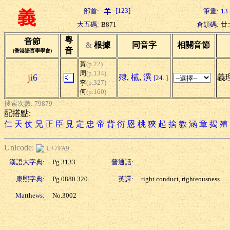
[123]
部首:
筆畫:
13
義
大五碼:
B871
倉頡碼:
廿
粵
音節
&
根據
同音字
相關音節
音
(香港語言學學會)
黃
(p.22)
周
(p.134)
j
i
6
殔
,
樲
,
潩
義理
[24..]
李
(p.327)
何
(p.160)
搜索次數: 79879
配搭點:
仁
天
仗
兄
正
臣
見
定
忠
帝
背
衍
恩
桃
狹
起
捨
教
涵
章
揭
殖
Unicode:
U+7FA9
漢語大字典:
Pg.3133
普通話:
康熙字典:
Pg.0880.320
英譯:
right conduct, righteousness
Matthews:
No.3002