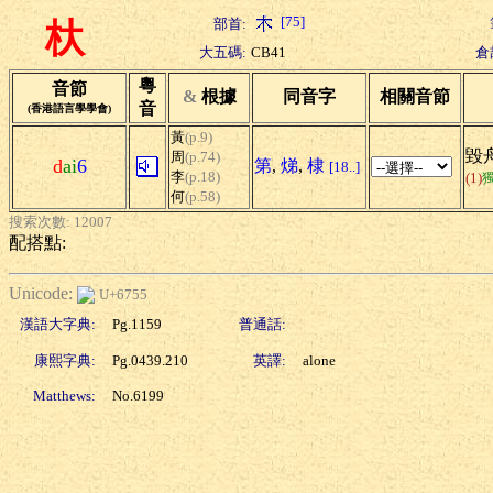
[75]
部首:
杕
大五碼:
CB41
倉
粵
音節
&
根據
同音字
相關音節
音
(香港語言學學會)
黃
(p.9)
毀
周
(p.74)
d
ai
6
第
,
焍
,
棣
[18..]
李
(p.18)
(1)
何
(p.58)
搜索次數: 12007
配搭點:
Unicode:
U+6755
漢語大字典:
Pg.1159
普通話:
康熙字典:
Pg.0439.210
英譯:
alone
Matthews:
No.6199