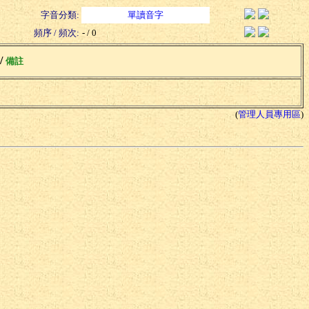
字音分類:
單讀音字
頻序 / 頻次:
- / 0
 /
備註
(
管理人員專用區
)