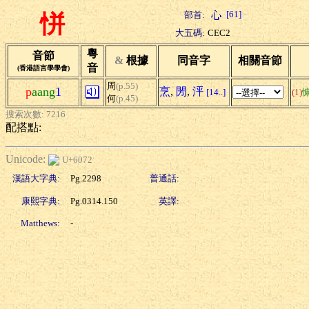
[61]
部首:
恲
大五碼:
CEC2
粵
音節
&
根據
同音字
相關音節
音
(香港語言學學會)
周
(p.55)
p
aang
1
烹
,
閍
,
泙
[14..]
(1)
何
(p.45)
搜索次數: 7216
配搭點:
Unicode:
U+6072
漢語大字典:
Pg.2298
普通話:
康熙字典:
Pg.0314.150
英譯:
Matthews:
-