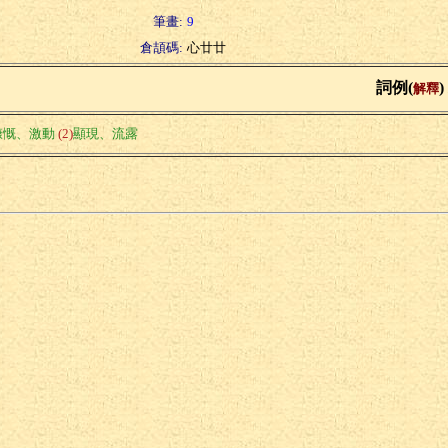
筆畫:
9
倉頡碼:
心廿廿
詞例(
)
解釋
慷慨、激動
(2)
顯現、流露