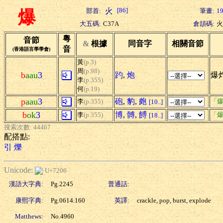
[86]
部首:
筆畫:
1
爆
大五碼:
C37A
倉頡碼:
火
粵
音節
&
根據
同音字
相關音節
音
(香港語言學學會)
黃
(p.3)
周
(p.98)
b
aau
3
趵
,
炮
爆炸
李
(p.355)
何
(p.19)
p
aau
3
砲
,
豹
,
皰
李
(p.355)
「爆
[10..]
b
ok
3
博
,
髆
,
餺
李
(p.355)
「爆
[18..]
搜索次數: 44467
配搭點:
引
爍
Unicode:
U+7206
漢語大字典:
Pg.2245
普通話:
康熙字典:
Pg.0614.160
英譯:
crackle, pop, burst, explode
Matthews:
No.4960