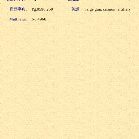
康熙字典:
Pg.0596.250
英譯:
large gun, cannon; artillery
Matthews:
No.4966