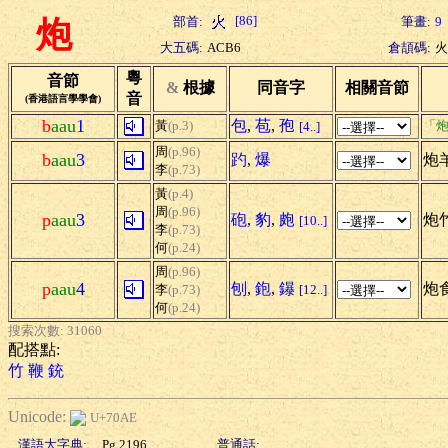
[86]
部首:
筆畫:
9
炮
大五碼:
ACB6
倉頡碼:
火
粵
音節
&
根據
同音字
相關音節
音
(香港語言學學會)
b
aau
1
包
,
苞
,
孢
黃
(p.3)
「炮
[4..]
周
(p.96)
b
aau
3
趵
,
爆
炮
李
(p.73)
黃
(p.4)
周
(p.96)
p
aau
3
砲
,
豹
,
皰
炮竹
[10..]
李
(p.73)
何
(p.24)
周
(p.96)
p
aau
4
刨
,
鉋
,
鑤
炮食
李
(p.73)
[12..]
何
(p.24)
搜索次數: 31060
配搭點:
竹
鞭
銃
Unicode:
U+70AE
漢語大字典:
Pg.2196
普通話: