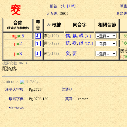
[116]
部首:
筆畫
窔
大五碼:
D6C9
倉頡碼
粵
音節
&
根據
同音字
相關音節
音
(香港語言學學會)
ng
au
5
偶
,
藕
,
耦
李
(p.106)
「窔
[3..]
j
iu
2
柼
,
殀
,
眑
周
(p.122)
「窔
[17..]
奧
j
iu
3
穾
,
要
何
(p.173)
(1)
搜索次數: 9613
配搭點:
Unicode:
U+7A94
漢語大字典:
Pg.2729
普通話:
康熙字典:
Pg.0793.130
英譯:
corner
Matthews:
-