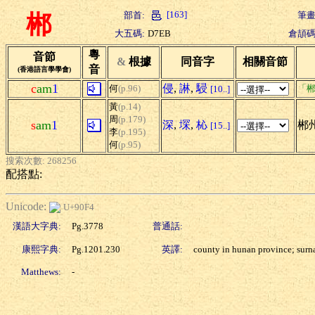
[163]
部首:
筆畫
郴
大五碼:
D7EB
倉頡碼
粵
音節
&
根據
同音字
相關音節
音
(香港語言學學會)
c
am
1
侵
,
諃
,
駸
何
(p.96)
「郴
[10..]
黃
(p.14)
周
(p.179)
s
am
1
深
,
堔
,
杺
郴
[15..]
李
(p.195)
何
(p.95)
搜索次數: 268256
配搭點:
Unicode:
U+90F4
漢語大字典:
Pg.3778
普通話:
康熙字典:
Pg.1201.230
英譯:
county in hunan province; sur
Matthews:
-