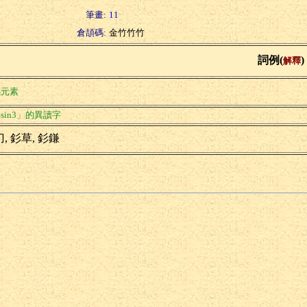
筆畫:
11
倉頡碼:
金竹竹竹
詞例(
)
解釋
屬元素
sin3」的異讀字
, 釤草, 釤鎌