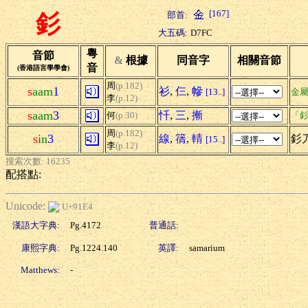
[167]
部首:
釤
大五碼:
D7FC
粵
音節
&
根據
同音字
相關音節
音
(香港語言學學會)
周
(p.182)
s
aam
1
衫
,
仨
,
幓
[13..]
金
李
(p.12)
s
aam
3
忏
,
三
,
摲
何
(p.30)
「釤
周
(p.182)
s
in
3
線
,
篟
,
輤
釤刀
[15..]
李
(p.12)
搜索次數: 16235
配搭點:
Unicode:
U+91E4
漢語大字典:
Pg.4172
普通話:
康熙字典:
Pg.1224.140
英譯:
samarium
Matthews:
-