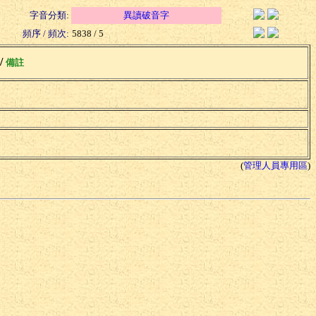
字音分類:
異讀破音字
頻序 / 頻次:
5838 / 5
 /
備註
(
管理人員專用區
)