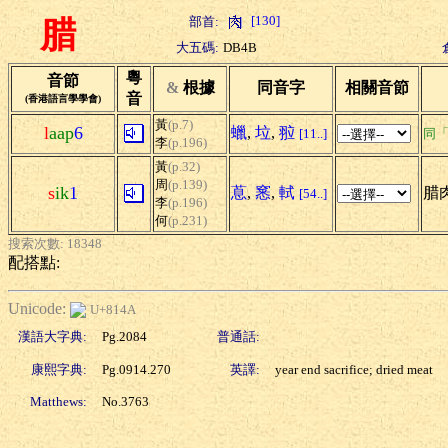
[130]
部首:
腊
大五碼:
DB4B
粵
音節
&
根據
同音字
相關音節
音
(香港語言學學會)
黃
(p.7)
l
aap
6
蠟
,
垃
,
翋
[11..]
同
李
(p.196)
黃
(p.32)
周
(p.139)
s
ik
1
蒠
,
窸
,
軾
腊肉
[54..]
李
(p.196)
何
(p.231)
搜索次數: 18348
配搭點:
Unicode:
U+814A
漢語大字典:
Pg.2084
普通話:
康熙字典:
Pg.0914.270
英譯:
year end sacrifice; dried meat
Matthews:
No.3763