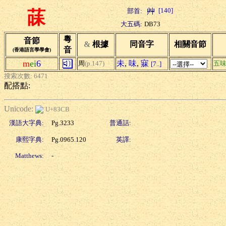
[140]
部首:
菋
大五碼:
DB73
粵
音節
&
根據
同音字
相關音節
音
(香港語言學學會)
m
ei
6
未
,
味
,
寐
周
(p.147)
五
[7..]
搜索次數: 6471
配搭點:
Unicode:
U+83CB
漢語大字典:
Pg.3233
普通話:
康熙字典:
Pg.0965.120
英譯:
Matthews:
-