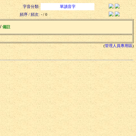
字音分類:
單讀音字
頻序 / 頻次:
- / 0
 /
備註
(
管理人員專用區
)