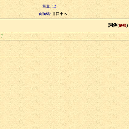
筆畫:
12
倉頡碼:
廿口十木
詞例(
)
解釋
味子