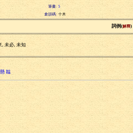
筆畫:
5
倉頡碼:
十木
詞例(
)
解釋
, 未必, 未知
懸
韞