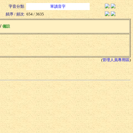
字音分類:
單讀音字
頻序 / 頻次:
654 / 3635
 /
備註
(
管理人員專用區
)