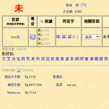
[75]
部首:
未
大五碼:
A5BC
粵
音節
&
根據
同音字
相關音節
音
(香港語言學學會)
黃
(p.20)
周
(p.74)
m
ei
6
味
,
寐
,
菋
未來
[7..]
李
(p.95)
何
(p.143)
搜索次數: 105129
配搭點:
方
艾
決
迄
防
乳
來
尚
泯
冠
前
毫
童
逮
意
綢
聞
豫
瀋
曠
躇
寶
Unicode:
U+672A
漢語大字典:
Pg.1150
普通話:
康熙字典:
Pg.0437.050
英譯:
not yet
Matthews:
No.7114